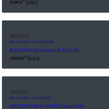
*
23,80
€
11,90
€
ADD TO CART
E04.2 | CAMERAS
,
F03.1 | VIDEO CAMS
BLACKMAGIC Studio Camera 4K Pro G2 SET
*
130,90
€
65,45
€
ADD TO CART
E04.2 | CAMERAS
,
F03.3 | 360º CAMS
EVERET EVP435N 4K UHD PTZ Camera mit NDI