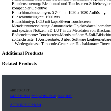
Blendensteuerung: Blendenrad und Touchscreen-Schieberegler fü
kompatibler Objektive
Bildschirmabmessungen: 5 Zoll mit 1920 x 1080 Auflösung
Bildschirmhelligkeit: 1500 nits
Bildschirmtyp: LCD mit kapazitivem Touchscreen
Metadatenunterstützung: Automatische Objektivdatenübernahme
und spezielle Notizen. 3D-LUT in die Metadaten von Blackma
Bedienelemente: Touchscreen-Menüs auf dem 5-Zoll-Bildschirm. 
abgleichstaste, 1 Auslösertaste, 3 über Software konfigurierba
1 Wiedergabetaste Timecode-Generator: Hochakkurater Timecod
Additional Products
Related Products
ADD TO CART
E04.2 | CAMERAS
,
F03.2 | ACTION CAMS
,
F03.5 | SETS
ACTIONPRO X8 Set