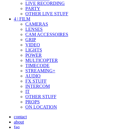
LIVE RECORDING
PARTY
OTHER LIVE STUFF
4
|
FILM
CAMERAS
LENSES
CAM ACCESSOIRES
GRIP
VIDEO
LIGHTS
POWER
MULTICOPTER
TIMECODE
STREAMING+
AUDIO
FX STUFF
INTERCOM
IT
OTHER STUFF
PROPS
ON LOCATION
contact
about
faq