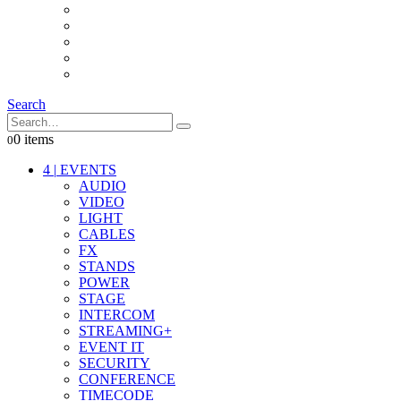
INTERCOM
IT
OTHER STUFF
PROPS
ON LOCATION
Search
0 items
0
4
|
EVENTS
AUDIO
VIDEO
LIGHT
CABLES
FX
STANDS
POWER
STAGE
INTERCOM
STREAMING+
EVENT IT
SECURITY
CONFERENCE
TIMECODE