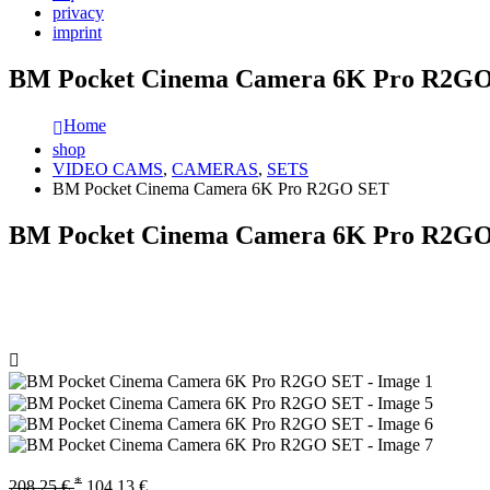
privacy
imprint
BM Pocket Cinema Camera 6K Pro R2G
Home
shop
VIDEO CAMS
,
CAMERAS
,
SETS
BM Pocket Cinema Camera 6K Pro R2GO SET
BM Pocket Cinema Camera 6K Pro R2G
*
208,25
€
104,13
€