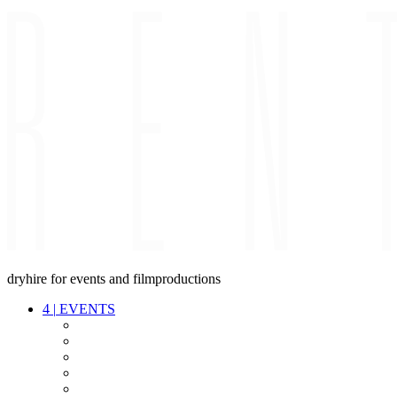
dryhire for events and filmproductions
4
|
EVENTS
AUDIO
VIDEO
LIGHT
CABLES
FX