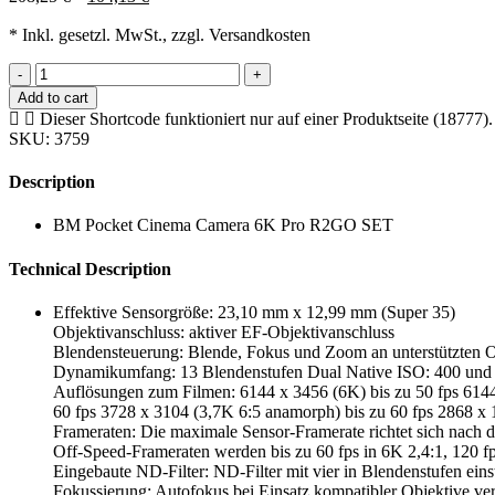
* Inkl. gesetzl. MwSt., zzgl. Versandkosten
-
+
Add to cart
Dieser Shortcode funktioniert nur auf einer Produktseite (18777).
SKU:
3759
Description
BM Pocket Cinema Camera 6K Pro R2GO SET
Technical Description
Effektive Sensorgröße: 23,10 mm x 12,99 mm (Super 35)
Objektivanschluss: aktiver EF-Objektivanschluss
Blendensteuerung: Blende, Fokus und Zoom an unterstützten O
Dynamikumfang: 13 Blendenstufen Dual Native ISO: 400 und
Auflösungen zum Filmen: 6144 x 3456 (6K) bis zu 50 fps 6144 
60 fps 3728 x 3104 (3,7K 6:5 anamorph) bis zu 60 fps 2868 x 
Frameraten: Die maximale Sensor-Framerate richtet sich nach de
Off-Speed-Frameraten werden bis zu 60 fps in 6K 2,4:1, 120 f
Eingebaute ND-Filter: ND-Filter mit vier in Blendenstufen eins
Fokussierung: Autofokus bei Einsatz kompatibler Objektive ve