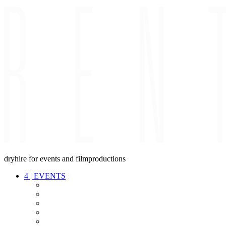
dryhire for events and filmproductions
4
|
EVENTS
AUDIO
VIDEO
LIGHT
CABLES
FX