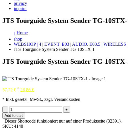
privacy
imprint
JTS Tourguide System Sender TG-10STX-
Home
shop
WEBSHOP | 4 | EVENT
,
E03 | AUDIO
,
E03.5 | WIRELESS
JTS Tourguide System Sender TG-10STX-1
JTS Tourguide System Sender TG-10STX-
*
57,72
€
28,86
€
* Inkl. gesetzl. MwSt., zzgl. Versandkosten
-
+
Add to cart
Dieser Shortcode funktioniert nur auf einer Produktseite (32391).
SKU:
4148