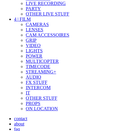
LIVE RECORDING
PARTY
OTHER LIVE STUFF
4
|
FILM
CAMERAS
LENSES
CAM ACCESSOIRES
GRIP
VIDEO
LIGHTS
POWER
MULTICOPTER
TIMECODE
STREAMING+
AUDIO
FX STUFF
INTERCOM
IT
OTHER STUFF
PROPS
ON LOCATION
contact
about
faq