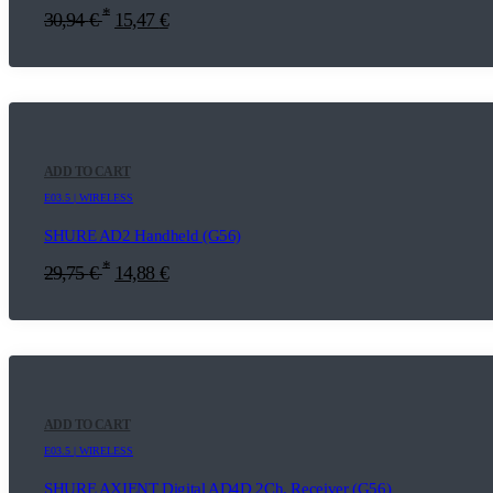
*
30,94
€
15,47
€
ADD TO CART
E03.5 | WIRELESS
SHURE AD2 Handheld (G56)
*
29,75
€
14,88
€
ADD TO CART
E03.5 | WIRELESS
SHURE AXIENT Digital AD4D 2Ch. Receiver (G56)