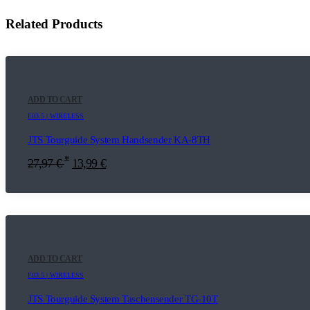
Related Products
ADD TO CART
E03.5 | WIRELESS
JTS Tourguide System Handsender KA-8TH
*
27,97
€
13,99
€
ADD TO CART
E03.5 | WIRELESS
JTS Tourguide System Taschensender TG-10T