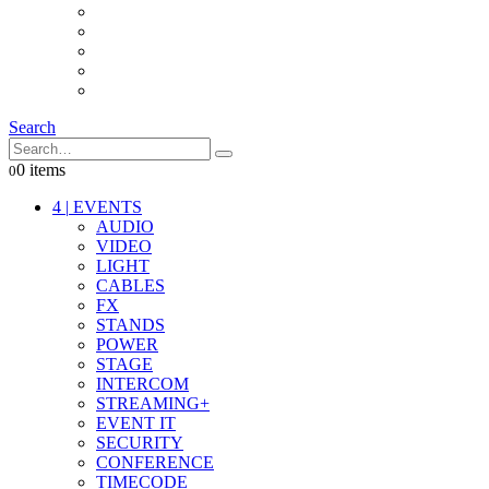
INTERCOM
IT
OTHER STUFF
PROPS
ON LOCATION
Search
0 items
0
4
|
EVENTS
AUDIO
VIDEO
LIGHT
CABLES
FX
STANDS
POWER
STAGE
INTERCOM
STREAMING+
EVENT IT
SECURITY
CONFERENCE
TIMECODE