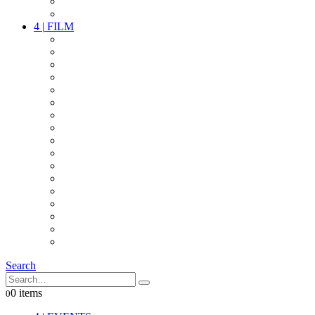
PARTY
OTHER LIVE STUFF
4
|
FILM
CAMERAS
LENSES
CAM ACCESSOIRES
GRIP
VIDEO
LIGHTS
POWER
MULTICOPTER
TIMECODE
STREAMING+
AUDIO
FX STUFF
INTERCOM
IT
OTHER STUFF
PROPS
ON LOCATION
Search
0 items
0