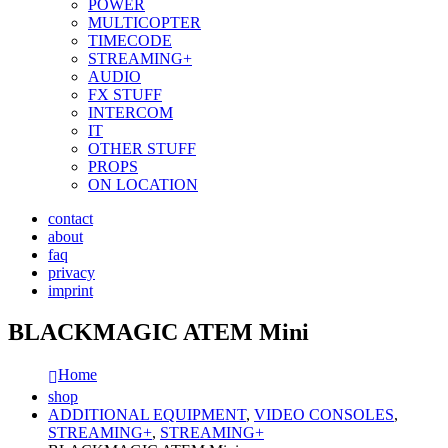
POWER
MULTICOPTER
TIMECODE
STREAMING+
AUDIO
FX STUFF
INTERCOM
IT
OTHER STUFF
PROPS
ON LOCATION
contact
about
faq
privacy
imprint
BLACKMAGIC ATEM Mini
Home
shop
ADDITIONAL EQUIPMENT
,
VIDEO CONSOLES
,
STREAMING+
,
STREAMING+