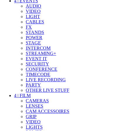
4
|
EVENTS
AUDIO
VIDEO
LIGHT
CABLES
FX
STANDS
POWER
STAGE
INTERCOM
STREAMING+
EVENT IT
SECURITY
CONFERENCE
TIMECODE
LIVE RECORDING
PARTY
OTHER LIVE STUFF
4
|
FILM
CAMERAS
LENSES
CAM ACCESSOIRES
GRIP
VIDEO
LIGHTS