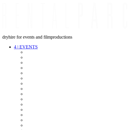
dryhire for events and filmproductions
4
|
EVENTS
AUDIO
VIDEO
LIGHT
CABLES
FX
STANDS
POWER
STAGE
INTERCOM
STREAMING+
EVENT IT
SECURITY
CONFERENCE
TIMECODE
LIVE RECORDING