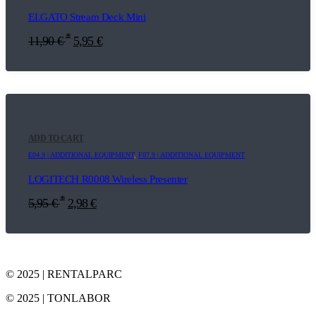
ELGATO Stream Deck Mini
*
11,90
€
5,95
€
ADD TO CART
E04.9 | ADDITIONAL EQUIPMENT
,
F07.9 | ADDITIONAL EQUIPMENT
LOGITECH R0008 Wireless Presenter
*
5,95
€
2,98
€
© 2025 | RENTALPARC
© 2025 | TONLABOR