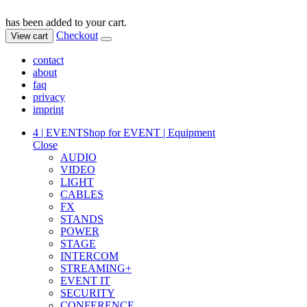
has been added to your cart.
Checkout
View cart
contact
about
faq
privacy
imprint
4 | EVENT
Shop for EVENT | Equipment
Close
AUDIO
VIDEO
LIGHT
CABLES
FX
STANDS
POWER
STAGE
INTERCOM
STREAMING+
EVENT IT
SECURITY
CONFERENCE