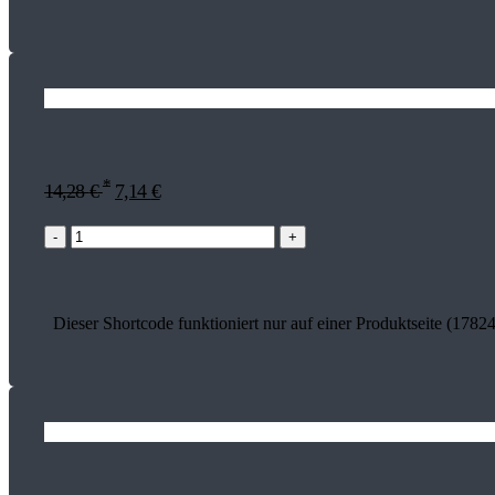
*
14,28
€
7,14
€
-
+
Dieser Shortcode funktioniert nur auf einer Produktseite (17824