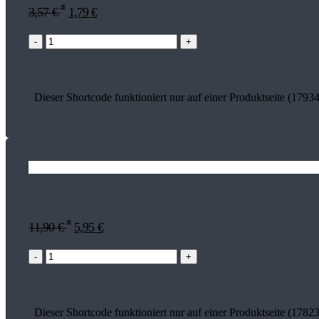
*
3,57
€
1,79
€
-
+
Dieser Shortcode funktioniert nur auf einer Produktseite (17934
*
11,90
€
5,95
€
-
+
Dieser Shortcode funktioniert nur auf einer Produktseite (17823