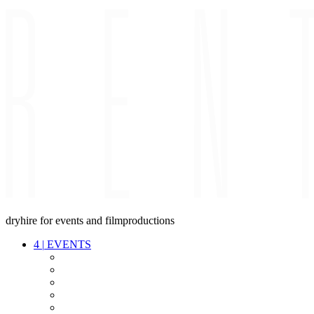
dryhire for events and filmproductions
4
|
EVENTS
AUDIO
VIDEO
LIGHT
CABLES
FX