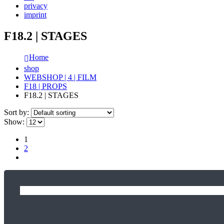
privacy
imprint
F18.2 | STAGES
Home
shop
WEBSHOP | 4 | FILM
F18 | PROPS
F18.2 | STAGES
Sort by:
Show:
1
2