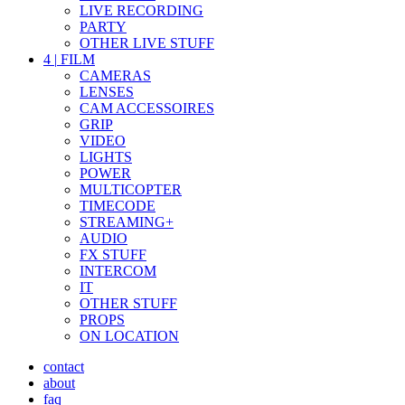
LIVE RECORDING
PARTY
OTHER LIVE STUFF
4
|
FILM
CAMERAS
LENSES
CAM ACCESSOIRES
GRIP
VIDEO
LIGHTS
POWER
MULTICOPTER
TIMECODE
STREAMING+
AUDIO
FX STUFF
INTERCOM
IT
OTHER STUFF
PROPS
ON LOCATION
contact
about
faq