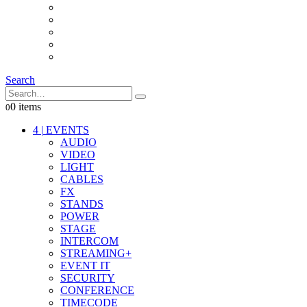
INTERCOM
IT
OTHER STUFF
PROPS
ON LOCATION
Search
0 items
0
4
|
EVENTS
AUDIO
VIDEO
LIGHT
CABLES
FX
STANDS
POWER
STAGE
INTERCOM
STREAMING+
EVENT IT
SECURITY
CONFERENCE
TIMECODE