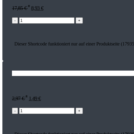
*
17,85
€
8,93
€
-
+
Dieser Shortcode funktioniert nur auf einer Produktseite (17935
*
2,97
€
1,49
€
-
+